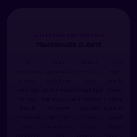
LEUR RETOUR SONT PRÉCIEUX
Témoignages clients
Je
Votre
Encore
Très belle
m'apprêtais
animation a
merci pour
expérience
à vous
séduit nos
cette
dans le cadr
remercier
collaborateurs,
magnifique
d'une soirée
hier soir,
merci pour ces
animation,
professionnell
dans la
moments
que des
Nous avons fa
mesure où
riches en
retours
appel à
We
votre
émotions et en
positifs
Motion VR
prestation
rires.
pour nous !
pour divertir