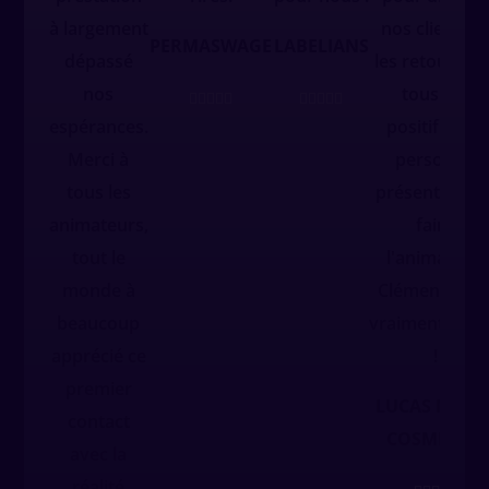
à largement
nos clients e
PERMASWAGE
LABELIANS
dépassé
les retours on
nos
tous été










espérances.
positifis ! La
Merci à
personne
tous les
présente pou
animateurs,
faire
tout le
l'animation,
monde à
Clément, étai
beaucoup
vraiment supe
apprécié ce
!
premier
LUCAS MEYE
contact
COSMETICS
avec la
réalité