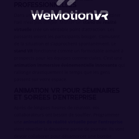
professionnelles
Dans un salon bruyant et très concurrentiel, attirer
l’œil n’est pas simple. Monter un
stand de réalité
virtuelle
crée un véritable point d’attraction. Les
passants voient les participants bouger, s’amusent
de la situation et s’approchent spontanément. Le
stand VR
fonctionne comme un formidable aimant à
prospects pour les équipes commerciales. C’est une
animation immersive événementielle innovante
qui
rallonge drastiquement le temps que les gens
passent sur votre espace.
Animation VR pour séminaires
et soirées d’entreprise
Après de longues heures de réunion, vos
collaborateurs ont besoin de souffler. Programmer
une
animation de réalité virtuelle pour l’entreprise
vient réveiller la deuxième partie de journée. Ils vont
devoir collaborer pour désamorcer une bombe