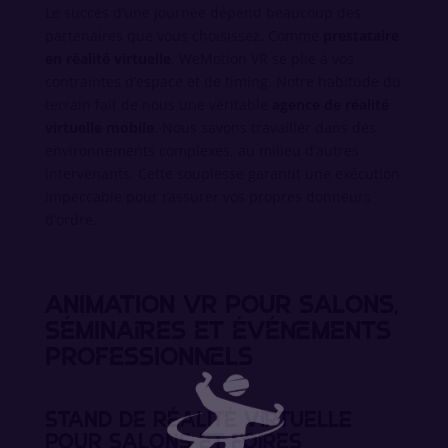
Le succès d’une journée dépend beaucoup des
partenaires que vous choisissez. Comme
prestataire
en réalité virtuelle
, WeMotion VR se plie à vos
contraintes d’espace et de timing. Notre habitude du
terrain fait de nous une véritable
agence de réalité
virtuelle mobile
. Nous savons travailler dans des
environnements complexes, au milieu d’autres
intervenants. Cette souplesse garantit une exécution
impeccable pour rassurer vos propres donneurs
d’ordre.
Animation VR pour salons,
séminaires et événements
professionnels
Stand de réalité virtuelle
pour salons et foires