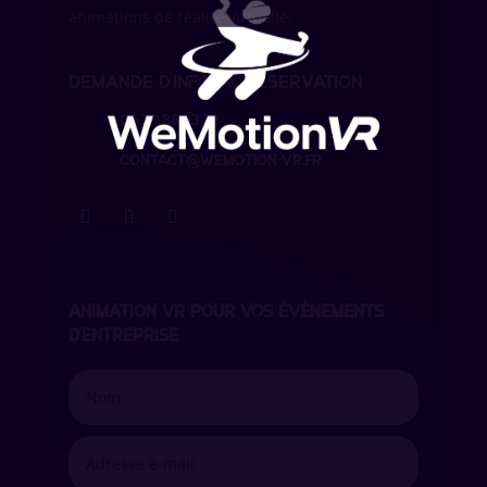
animations de réalité virtuelle.
Demande d’infos & réservation
06.29.86.23.79
contact@wemotion-vr.fr
ANIMATION VR POUR VOS ÉVÉNEMENTS
D’ENTREPRISE