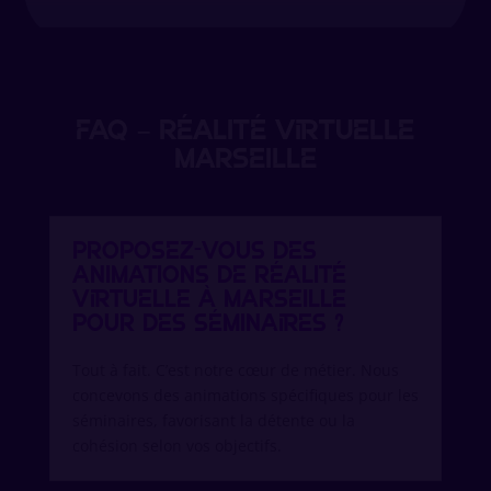
FAQ – Réalité virtuelle
Marseille
Proposez-vous des
animations de réalité
virtuelle à Marseille
pour des séminaires ?
Tout à fait. C’est notre cœur de métier. Nous
concevons des animations spécifiques pour les
séminaires, favorisant la détente ou la
cohésion selon vos objectifs.